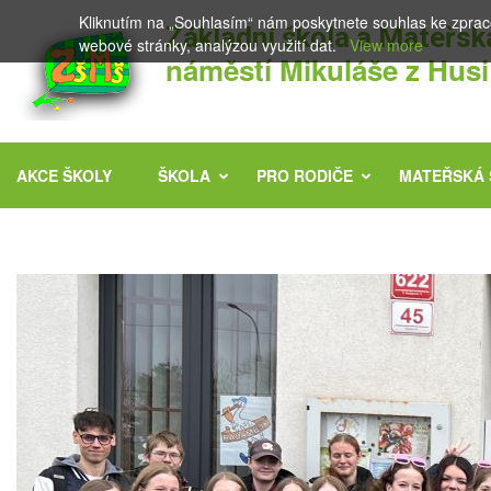
Přeskočit
Kliknutím na „Souhlasím“ nám poskytnete souhlas ke zpra
Základní škola a Mateřsk
na
webové stránky, analýzou využití dat.
View more
náměstí Mikuláše z Husi
obsah
(stiskněte
Enter)
AKCE ŠKOLY
ŠKOLA
PRO RODIČE
MATEŘSKÁ 