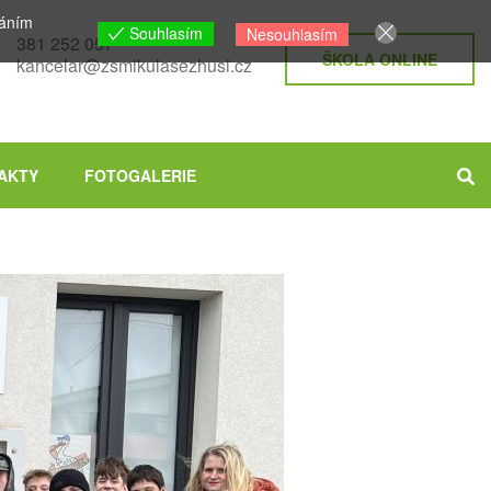
váním
Souhlasím
Nesouhlasím
381 252 057
ŠKOLA ONLINE
kancelar@zsmikulasezhusi.cz
AKTY
FOTOGALERIE