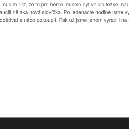
 musím říct, že to pro herce muselo být velice težké, nau
 naučili nějaká nová slovíčka. Po jedenácté hodině jsme v
aobědvat a něco pokoupit. Pak už jsme jenom vyrazili na