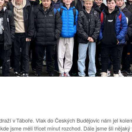
raží v Táboře. Vlak do Českých Budějovic nám jel kolem
kde jsme měli třicet minut rozchod. Dále jsme šli nějaký