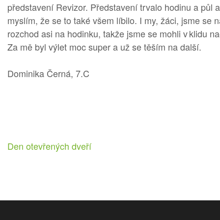
představení Revizor. Představení trvalo hodinu a půl a
myslím, že se to také všem líbilo. I my, žáci, jsme se
rozchod asi na hodinku, takže jsme se mohli v klidu n
Za mě byl výlet moc super a už se těším na další.
Dominika Černá, 7.C
Navigace
Den otevřených dveří
pro
příspěvek