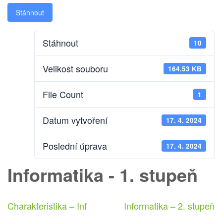
Stáhnout
Stáhnout
10
Velikost souboru
164.53 KB
File Count
1
Datum vytvoření
17. 4. 2024
Poslední úprava
17. 4. 2024
Informatika - 1. stupeň
Navigace
Charakteristika – Inf
Informatika – 2. stupeň