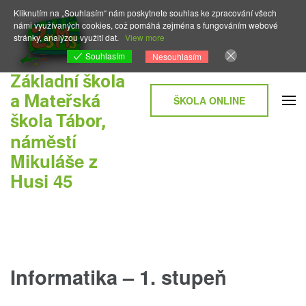
Přeskočit
Kliknutím na „Souhlasím“ nám poskytnete souhlas ke zpracování všech
na
námi využívaných cookies, což pomáhá zejména s fungováním webové
stránky, analýzou využití dat.
View more
obsah
Souhlasím
Nesouhlasím
(stiskněte
Základní škola
Enter)
a Mateřská
ŠKOLA ONLINE
škola Tábor,
náměstí
Mikuláše z
Husi 45
Informatika – 1. stupeň