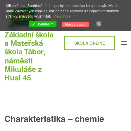
Přeskočit
Kliknutím na „Souhlasím“ nám poskytnete souhlas ke zpracování všech
na
námi využívaných cookies, což pomáhá zejména s fungováním webové
stránky, analýzou využití dat.
View more
obsah
Souhlasím
Nesouhlasím
(stiskněte
Základní škola
Enter)
a Mateřská
ŠKOLA ONLINE
škola Tábor,
náměstí
Mikuláše z
Husi 45
Charakteristika – chemie