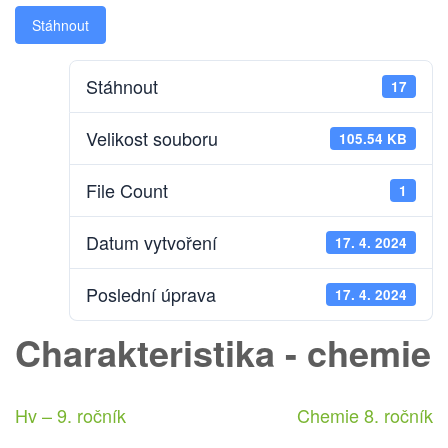
Stáhnout
Stáhnout
17
Velikost souboru
105.54 KB
File Count
1
Datum vytvoření
17. 4. 2024
Poslední úprava
17. 4. 2024
Charakteristika - chemie
Navigace
Hv – 9. ročník
Chemie 8. ročník